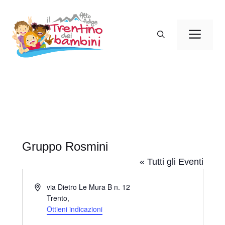
Vai
al
Men
contenuto
Gruppo Rosmini
« Tutti gli Eventi
I
via Dietro Le Mura B n. 12
n
Trento
,
d
Ottieni indicazioni
i