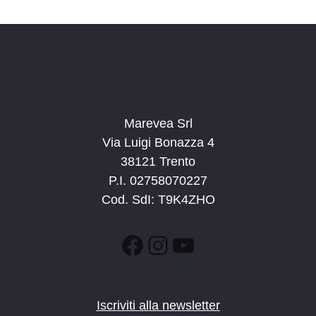
d
a
t
a
.
Marevea Srl
Via Luigi Bonazza 4
38121 Trento
P.I. 02758070227
Cod. SdI: T9K4ZHO
Facebook
Instagram
YouTube
Iscriviti alla newsletter