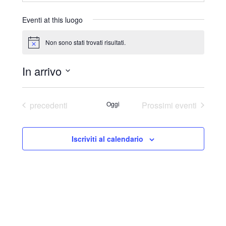
r
i
Eventi at this luogo
z
z
Non sono stati trovati risultati.
N
o
o
t
In arrivo
i
c
S
e
e
Eventi
precedenti
Oggi
Prossimi eventi
l
e
Iscriviti al calendario
z
i
o
n
a
l
a