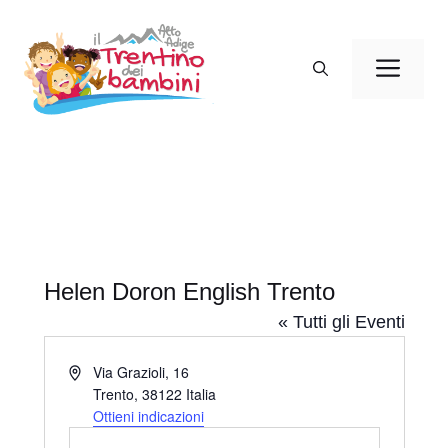
Vai
al
Men
contenuto
Helen Doron English Trento
« Tutti gli Eventi
I
Via Grazioli, 16
n
Trento
,
38122
Italia
d
Ottieni indicazioni
i