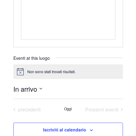
r
i
z
z
o
Eventi at this luogo
Non sono stati trovati risultati.
N
o
t
In arrivo
i
c
S
e
e
Eventi
precedenti
Oggi
Prossimi eventi
l
e
Iscriviti al calendario
z