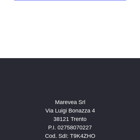
i
o
n
a
l
a
d
a
t
a
.
Marevea Srl
Via Luigi Bonazza 4
38121 Trento
P.I. 02758070227
Cod. SdI: T9K4ZHO