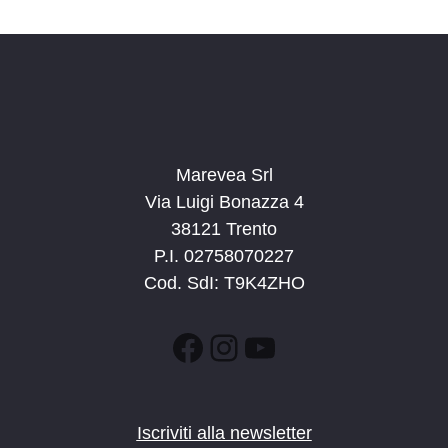
d
a
t
a
.
Marevea Srl
Via Luigi Bonazza 4
38121 Trento
P.I. 02758070227
Cod. SdI: T9K4ZHO
Facebook
Instagram
YouTube
Iscriviti alla newsletter