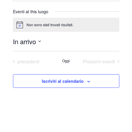
r
i
Eventi at this luogo
z
z
Non sono stati trovati risultati.
N
o
o
t
In arrivo
i
c
S
e
e
Eventi
precedenti
Oggi
Prossimi eventi
l
e
Iscriviti al calendario
z
i
o
n
a
l
a