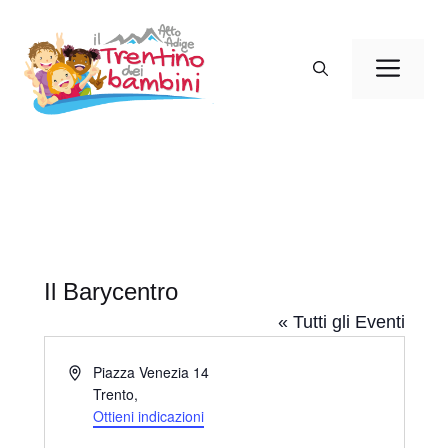
Vai
al
Men
contenuto
Il Barycentro
« Tutti gli Eventi
I
Piazza Venezia 14
n
Trento
,
d
Ottieni indicazioni
i