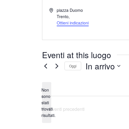
I
piazza Duomo
n
Trento
,
d
Ottieni indicazioni
i
r
i
z
Eventi at this luogo
z
o
In arrivo
Oggi
S
e
Non
l
sono
e
stati
N
z
Eventi
precedenti
trovati
o
i
risultati.
t
o
i