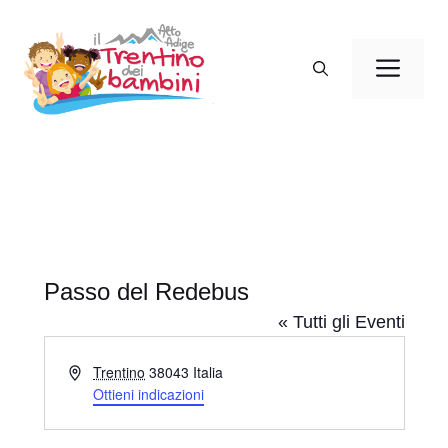
Vai
al
Men
contenuto
Passo del Redebus
« Tutti gli Eventi
I
Trentino
38043
Italia
n
Ottieni indicazioni
d
i