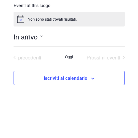
r
Eventi at this luogo
i
z
Non sono stati trovati risultati.
N
z
o
o
t
In arrivo
i
c
S
e
e
Eventi
precedenti
Oggi
Prossimi eventi
l
e
Iscriviti al calendario
z
i
o
n
a
l
a
d