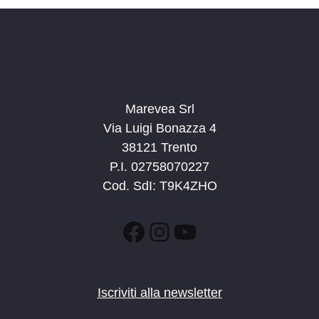
a
t
a
.
Marevea Srl
Via Luigi Bonazza 4
38121 Trento
P.I. 02758070227
Cod. SdI: T9K4ZHO
Facebook
Instagram
YouTube
Iscriviti alla newsletter