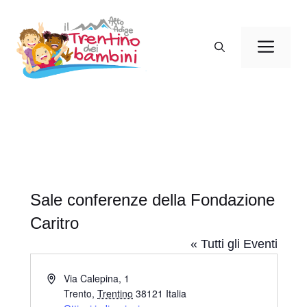
Vai
al
Men
contenuto
Sale conferenze della Fondazione
Caritro
« Tutti gli Eventi
I
Via Calepina, 1
n
Trento
,
Trentino
38121
Italia