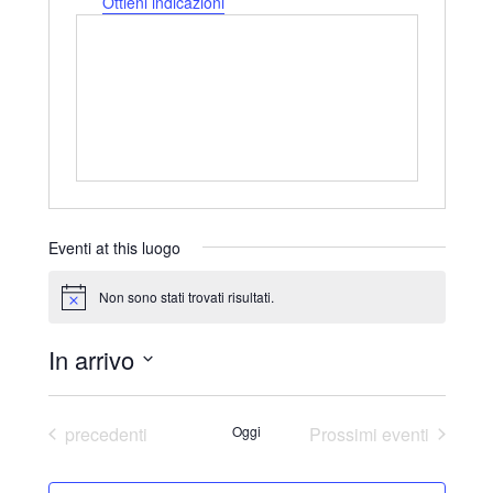
d
Ottieni indicazioni
i
r
i
z
z
o
Eventi at this luogo
Non sono stati trovati risultati.
N
o
t
In arrivo
i
c
S
e
e
Eventi
precedenti
Oggi
Prossimi eventi
l
e