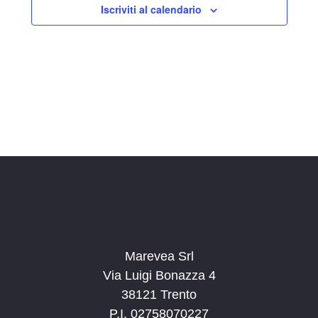
Iscriviti al calendario
z
i
o
n
a
l
a
d
a
t
a
.
Marevea Srl
Via Luigi Bonazza 4
38121 Trento
P.I. 02758070227