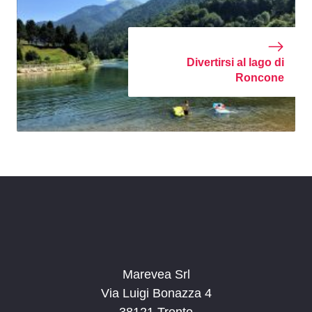
Divertirsi al lago di
Roncone
Marevea Srl
Via Luigi Bonazza 4
38121 Trento