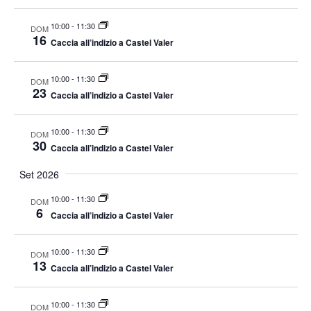
o
o
i
c
V
10:00
-
11:30
DOM
t
R
i
16
Caccia all’indizio a Castel Valer
d
i
s
a
c
t
10:00
-
11:30
DOM
t
e
e
23
Caccia all’indizio a Castel Valer
e
N
r
a
.
c
10:00
-
11:30
DOM
v
30
Caccia all’indizio a Castel Valer
a
i
e
Set 2026
g
v
a
10:00
-
11:30
DOM
i
6
z
Caccia all’indizio a Castel Valer
s
i
t
o
10:00
-
11:30
DOM
n
13
e
Caccia all’indizio a Castel Valer
e
N
a
10:00
-
11:30
DOM