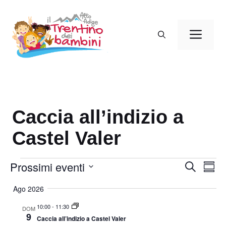
Vai
al
Men
contenuto
Caccia all’indizio a
Castel Valer
Eventi
Prossimi eventi
E
E
C
S
e
v
v
o
S
r
Ago 2026
m
e
e
c
e
m
a
n
n
10:00
-
11:30
a
l
DOM
9
t
r
Caccia all’indizio a Castel Valer
t
e
i