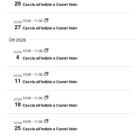
20
Caccia all’indizio a Castel Valer
v
i
10:00
-
11:30
DOM
g
27
Caccia all’indizio a Castel Valer
a
Ott 2026
z
i
10:00
-
11:30
DOM
4
o
Caccia all’indizio a Castel Valer
n
10:00
-
11:30
e
DOM
11
Caccia all’indizio a Castel Valer
10:00
-
11:30
DOM
18
Caccia all’indizio a Castel Valer
10:00
-
11:30
DOM
25
Caccia all’indizio a Castel Valer