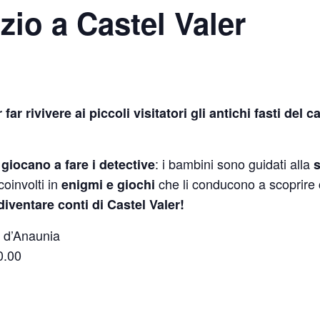
izio a Castel Valer
ar rivivere ai piccoli visitatori gli antichi fasti del c
e
: i bambini sono guidati alla
giocano a fare i detective
s
coinvolti in
che li conducono a scoprire c
enigmi e giochi
 diventare conti di Castel Valer!
e d’Anaunia
0.00