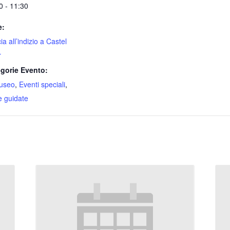
0 - 11:30
e:
a all’indizio a Castel
r
gorie Evento:
useo
,
Eventi speciali
,
te guidate