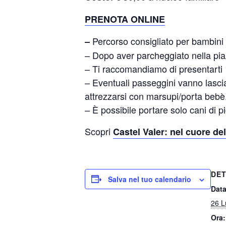
PRENOTA ONLINE
Percorso consigliato per bambini 
–
– Dopo aver parcheggiato nella piaz
– Ti raccomandiamo di presentarti 15
– Eventuali passeggini vanno lascia
attrezzarsi con marsupi/porta bebè
– È possibile portare solo cani di pic
Scopri
Castel Valer: nel cuore del
DET
Salva nel tuo calendario
Data
26 L
Ora: