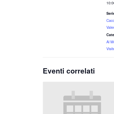
10:0
Seri
Cacci
Vale
Cate
Al M
Visi
Eventi correlati