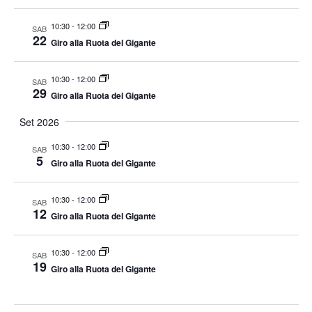
o
o
i
c
V
10:30
-
12:00
SAB
t
R
i
22
Giro alla Ruota del Gigante
d
i
s
a
c
t
10:30
-
12:00
SAB
t
e
e
29
Giro alla Ruota del Gigante
e
N
r
Set 2026
a
.
c
v
10:30
-
12:00
a
SAB
5
i
Giro alla Ruota del Gigante
e
g
v
a
10:30
-
12:00
SAB
i
12
z
Giro alla Ruota del Gigante
s
i
t
o
10:30
-
12:00
SAB
n
19
e
Giro alla Ruota del Gigante
e
N
a