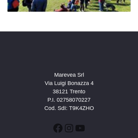
Marevea Srl
Via Luigi Bonazza 4
38121 Trento
P.I. 02758070227
Cod. SdI: T9K4ZHO
Facebook
Instagram
YouTube