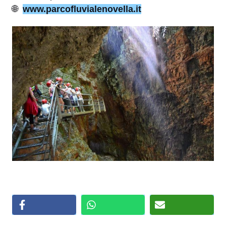
🌐
www.parcofluvialenovella.it