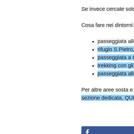
Se invece cercate sol
Cosa fare nei dintorni:
passeggiata al
rifugio S.Pietro
passeggiata a
trekking con gli
passeggiata al
Per altre aree sosta 
sezione dedicata, QUI