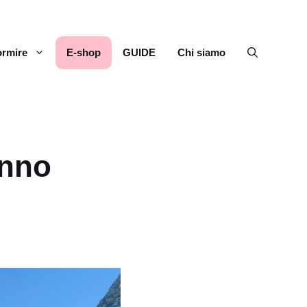
rmire
E-shop
GUIDE
Chi siamo
enno