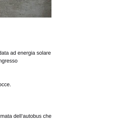
ldata ad energia solare
ingresso
occe.
ermata dell’autobus che