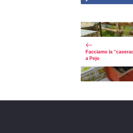
Facciamo la “casera
a Pejo