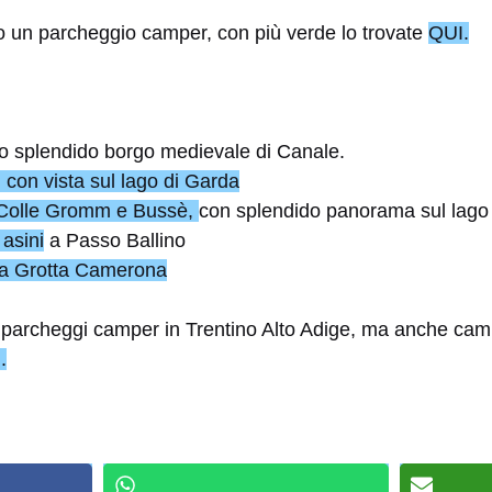
o un parcheggio camper, con più verde lo trovate
QUI.
lo splendido borgo medievale di Canale.
, con vista sul lago di Garda
 Colle Gromm e Bussè,
con splendido panorama sul lago
 asini
a Passo Ballino
la Grotta Camerona
e parcheggi camper in Trentino Alto Adige, ma anche cam
.