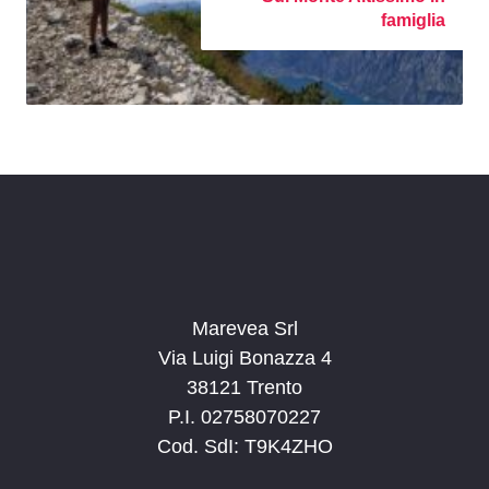
famiglia
Marevea Srl
Via Luigi Bonazza 4
38121 Trento
P.I. 02758070227
Cod. SdI: T9K4ZHO