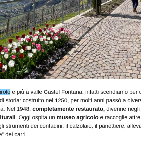
irolo
e più a valle Castel Fontana: infatti scendiamo per u
di storia: costruito nel 1250, per molti anni passò a divers
na. Nel 1948,
completamente restaurato,
divenne negli
lturali
. Oggi ospita un
museo agricolo
e raccoglie attre
li strumenti dei contadini, il calzolaio, il panettiere, allevat
e” dei carri.