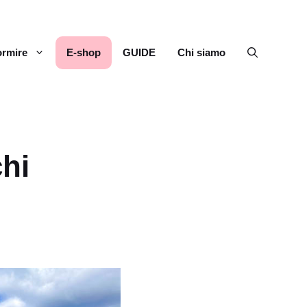
rmire
E-shop
GUIDE
Chi siamo
chi