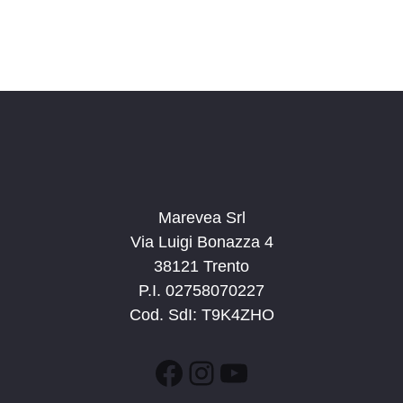
t
o
n
e
e
N
a
v
i
g
a
z
Marevea Srl
i
Via Luigi Bonazza 4
o
38121 Trento
n
P.I. 02758070227
e
Cod. SdI: T9K4ZHO
Facebook
Instagram
YouTube