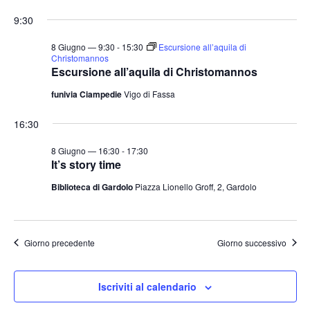
e
v
v
i
S
for
r
9:30
o
e
e
c
e
r
a
n
8
n
n
l
8 Giugno — 9:30
-
15:30
Escursione all’aquila di
t
o
Christomannos
t
e
Escursione all’aquila di Christomannos
Giugno
o
i
z
V
funivia Ciampedie
Vigo di Fassa
2026
i
R
i
o
i
16:30
s
n
c
t
8 Giugno — 16:30
-
17:30
a
e
e
It’s story time
l
N
r
Biblioteca di Gardolo
Piazza Lionello Groff, 2, Gardolo
a
a
c
v
d
a
i
a
e
Giorno precedente
Giorno successivo
g
t
v
a
a
i
z
Iscriviti al calendario
.
s
i