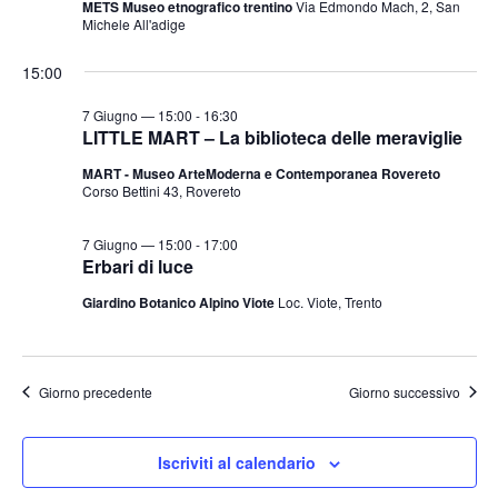
METS Museo etnografico trentino
Via Edmondo Mach, 2, San
t
o
Michele All'adige
n
e
e
15:00
N
a
7 Giugno — 15:00
-
16:30
v
LITTLE MART – La biblioteca delle meraviglie
i
MART - Museo ArteModerna e Contemporanea Rovereto
Corso Bettini 43, Rovereto
g
a
7 Giugno — 15:00
-
17:00
z
Erbari di luce
i
Giardino Botanico Alpino Viote
Loc. Viote, Trento
o
n
e
Giorno precedente
Giorno successivo
Iscriviti al calendario