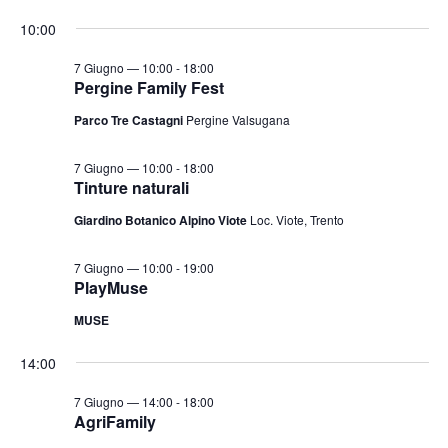
e
v
v
i
S
for
r
10:00
o
e
e
c
e
r
a
n
7
n
n
l
7 Giugno — 10:00
-
18:00
t
o
Pergine Family Fest
t
e
Giugno
o
Parco Tre Castagni
Pergine Valsugana
i
z
V
2026
i
R
i
7 Giugno — 10:00
-
18:00
o
i
s
Tinture naturali
n
c
t
Giardino Botanico Alpino Viote
Loc. Viote, Trento
a
e
e
l
N
r
7 Giugno — 10:00
-
19:00
a
a
PlayMuse
c
v
d
a
MUSE
i
a
e
g
14:00
t
v
a
a
i
7 Giugno — 14:00
-
18:00
z
.
AgriFamily
s
i