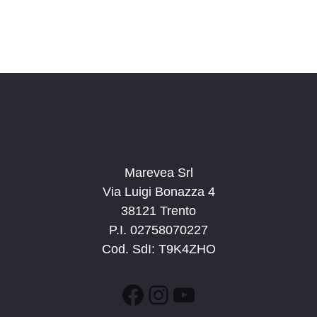
Marevea Srl
Via Luigi Bonazza 4
38121 Trento
P.I. 02758070227
Cod. SdI: T9K4ZHO
Facebook
Instagram
YouTube