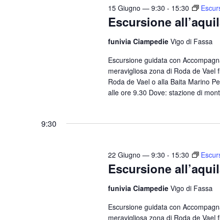
n
15 Giugno — 9:30
-
15:30
Escurs
i
t
Escursione all’aqui
o
i
n
funivia Ciampedie
Vigo di Fassa
p
e
e
Escursione guidata con Accompagnat
meravigliosa zona di Roda de Vael fi
r
Roda de Vael o alla Baita Marino Pe
P
alle ore 9.30 Dove: stazione di mont
a
r
9:30
o
l
a
22 Giugno — 9:30
-
15:30
Escurs
C
Escursione all’aqui
h
funivia Ciampedie
Vigo di Fassa
i
a
Escursione guidata con Accompagnat
v
meravigliosa zona di Roda de Vael fi