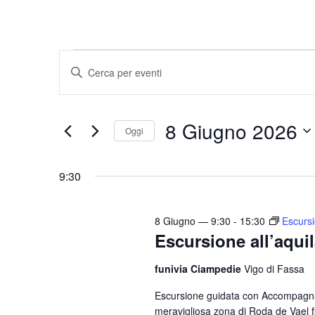
Eventi
E
I
v
n
for
e
s
8
8 Giugno 2026
e
n
Oggi
r
t
S
Giugno
i
i
e
9:30
s
2026
l
R
c
e
i
i
8 Giugno — 9:30
-
15:30
Escursi
z
Escursione all’aqui
c
P
i
a
e
o
funivia Ciampedie
Vigo di Fassa
r
r
n
o
Escursione guidata con Accompagnat
c
a
meravigliosa zona di Roda de Vael fi
l