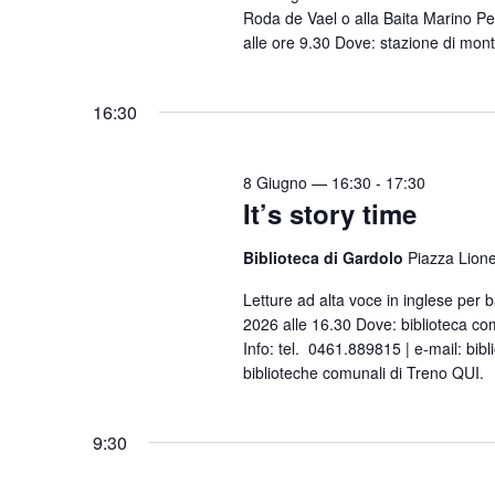
l
Roda de Vael o alla Baita Marino Pe
a
a
alle ore 9.30 Dove: stazione di mont
a
e
C
d
h
v
a
16:30
i
i
t
a
s
a
v
8 Giugno — 16:30
-
17:30
.
t
It’s story time
e
e
.
Biblioteca di Gardolo
Piazza Lione
N
C
e
Letture ad alta voce in inglese per
a
2026 alle 16.30 Dove: biblioteca co
r
v
Info: tel. 0461.889815 | e-mail: bibl
c
biblioteche comunali di Treno QUI.
i
a
g
E
9:30
a
v
e
z