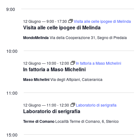
e
v
v
i
S
for
r
9:00
o
e
e
c
e
r
a
n
12
n
n
l
12 Giugno — 9:00
-
17:30
Visita alle celle ipogee di Melinda
t
o
Visita alle celle ipogee di Melinda
t
e
Giugno
o
MondoMelinda
Via della Cooperazione 31, Segno di Predaia
i
z
V
2026
i
R
i
10:00
o
i
s
n
12 Giugno — 10:00
-
12:00
In fattoria a Maso Michelini
c
t
In fattoria a Maso Michelini
a
e
e
Maso Michelini
Via degli Altipiani, Calceranica
l
N
r
a
a
c
11:00
v
d
a
i
12 Giugno — 11:00
-
12:30
Laboratorio di serigrafia
a
e
Laboratorio di serigrafia
g
t
v
a
Terme di Comano
Località Terme di Comano, 6, Stenico
a
i
z
.
s
15:00
i