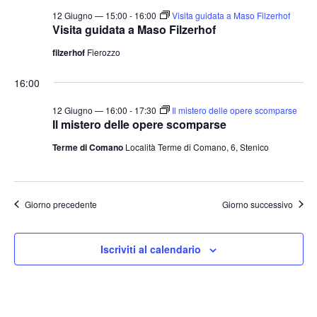
t
o
12 Giugno — 15:00
-
16:00
Visita guidata a Maso Filzerhof
n
e
Visita guidata a Maso Filzerhof
e
N
filzerhof
Fierozzo
a
16:00
v
i
12 Giugno — 16:00
-
17:30
Il mistero delle opere scomparse
Il mistero delle opere scomparse
g
a
Terme di Comano
Località Terme di Comano, 6, Stenico
z
i
o
Giorno precedente
Giorno successivo
n
e
Iscriviti al calendario