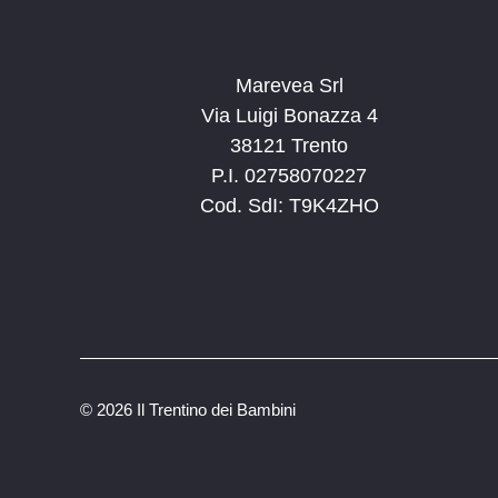
Marevea Srl
Via Luigi Bonazza 4
38121 Trento
P.I. 02758070227
Cod. SdI: T9K4ZHO
©
2026 Il Trentino dei Bambini