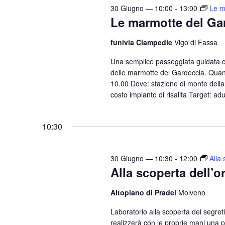
n
30 Giugno — 10:00
-
13:00
Le m
i
t
Le marmotte del Ga
o
i
n
funivia Ciampedie
Vigo di Fassa
p
e
e
Una semplice passeggiata guidata 
delle marmotte del Gardeccia. Quand
r
10.00 Dove: stazione di monte della 
P
costo impianto di risalita Target: adu
a
r
10:30
o
l
a
30 Giugno — 10:30
-
12:00
Alla 
C
Alla scoperta dell’o
h
Altopiano di Pradel
Molveno
i
a
Laboratorio alla scoperta dei segret
v
realizzerà con le proprie mani una pi