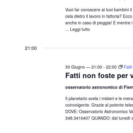
Vuoi far conoscere ai tuoi bambini i
cela dietro il lavoro in fattoria? Ecc
anche in caso di pioggia! E mentre i
...
Leggi tutto
21:00
30 Giugno — 21:00
-
22:00
Fatti
Fatti non foste per 
osservatorio astronomico di Fi
Il planetario svela i misteri e le me
coinvolgente. Grazie al potente teles
DOVE: Osservatorio Astronomico Val 
348.3416407 QUANDO: dal lunedì al g