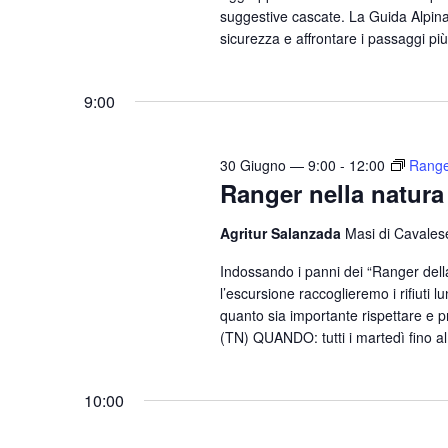
l
suggestive cascate. La Guida Alpina è
a
a
sicurezza e affrontare i passaggi pi
a
e
C
d
h
v
a
9:00
i
i
t
a
s
a
v
30 Giugno — 9:00
-
12:00
Range
.
t
Ranger nella natura
e
e
.
Agritur Salanzada
Masi di Cavales
N
C
e
Indossando i panni dei “Ranger della 
a
l’escursione raccoglieremo i rifiuti
r
v
quanto sia importante rispettare e 
c
(TN) QUANDO: tutti i martedì fino a
i
a
g
E
10:00
a
v
e
z