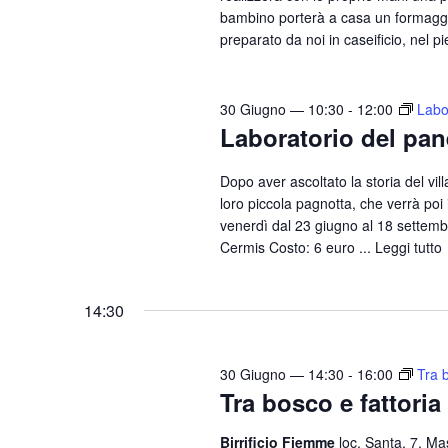
bambino porterà a casa un formaggio 
e
preparato da noi in caseificio, nel pi
.
30 Giugno — 10:30
-
12:00
Labo
Laboratorio del pan
Dopo aver ascoltato la storia del vil
loro piccola pagnotta, che verrà poi
venerdì dal 23 giugno al 18 settembr
Cermis Costo: 6 euro ...
Leggi tutto
14:30
30 Giugno — 14:30
-
16:00
Tra b
Tra bosco e fattoria
Birrificio Fiemme
loc. Santa, 7, Ma