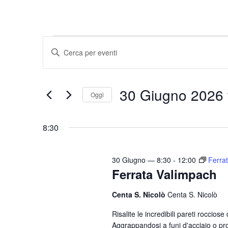
Eventi
E
I
v
n
for
e
s
30
30 Giugno 2026
e
n
Oggi
r
t
S
Giugno
i
i
e
8:30
s
2026
l
R
c
e
i
i
30 Giugno — 8:30
-
12:00
Ferra
z
Ferrata Valimpach
c
P
i
a
e
o
Centa S. Nicolò
Centa S. Nicolò
r
r
n
o
Risalite le incredibili pareti roccio
c
a
Aggrappandosi a funi d'acciaio o pr
l