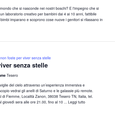
l mondo che si nasconde nei nostri boschi? E l'impegno che si
o un laboratorio creativo per bambini dai 4 ai 10 anni, fattibile
 bimbi imparano e scoprono cose nuove i genitori si rilassano in
 non foste per viver senza stelle
viver senza stelle
emme
Tesero
raviglie del cielo attraverso un’esperienza immersiva e
copio vedrai gli anelli di Saturno e le galassie più remote.
di Fiemme, Località Zanon, 38038 Tesero TN, Italia, tel.
iovedì sera alle ore 21.00, fino al 10 ...
Leggi tutto