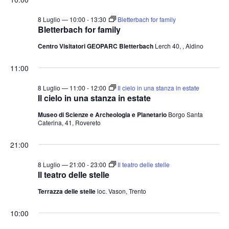
t
o
n
e
8 Luglio — 10:00
-
13:30
Bletterbach for family
Bletterbach for family
e
N
Centro Visitatori GEOPARC Bletterbach
Lerch 40, , Aldino
a
v
11:00
i
8 Luglio — 11:00
-
12:00
Il cielo in una stanza in estate
g
Il cielo in una stanza in estate
a
Museo di Scienze e Archeologia e Planetario
Borgo Santa
z
Caterina, 41, Rovereto
i
21:00
o
n
8 Luglio — 21:00
-
23:00
Il teatro delle stelle
Il teatro delle stelle
e
Terrazza delle stelle
loc. Vason, Trento
10:00