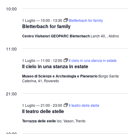
e
v
v
i
S
for
r
10:00
o
e
e
c
e
r
a
n
1
n
n
l
1 Luglio — 10:00
-
13:30
Bletterbach for family
t
o
Bletterbach for family
t
e
Luglio
o
Centro Visitatori GEOPARC Bletterbach
Lerch 40, , Aldino
i
z
V
2026
i
R
i
11:00
o
i
s
n
1 Luglio — 11:00
-
12:00
Il cielo in una stanza in estate
c
t
Il cielo in una stanza in estate
a
e
e
Museo di Scienze e Archeologia e Planetario
Borgo Santa
l
N
r
Caterina, 41, Rovereto
a
a
c
v
d
21:00
a
i
a
e
1 Luglio — 21:00
-
23:00
Il teatro delle stelle
g
t
Il teatro delle stelle
v
a
a
i
Terrazza delle stelle
loc. Vason, Trento
z
.
s
i
10:00