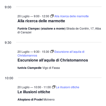
e
v
v
i
S
for
r
9:00
o
e
e
c
e
r
a
n
20
n
n
l
20 Luglio — 9:00
-
12:00
Alla ricerca delle marmotte
t
o
Alla ricerca delle marmotte
t
e
Luglio
o
Funivia Ciampac (stazione a monte)
Strada de Contrin, 17, Alba
i
z
V
di Canazei
2026
i
R
i
o
i
9:30
s
n
c
t
20 Luglio — 9:30
-
15:30
Escursione all’aquila di
a
e
e
Christomannos
Escursione all’aquila di Christomannos
l
N
r
a
a
funivia Ciampedie
Vigo di Fassa
c
v
d
a
10:00
i
a
e
g
t
20 Luglio — 10:00
-
11:00
Le illusioni ottiche
v
a
Le illusioni ottiche
a
i
z
.
Altopiano di Pradel
Molveno
s
i