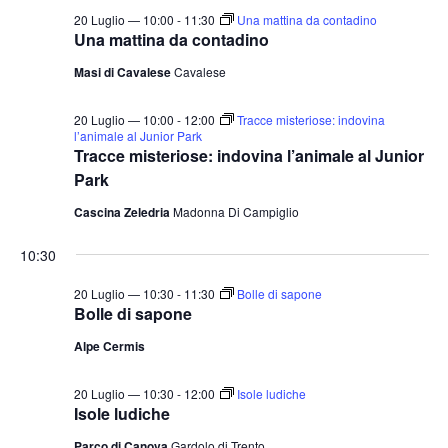
t
o
20 Luglio — 10:00
-
11:30
Una mattina da contadino
n
e
Una mattina da contadino
e
N
Masi di Cavalese
Cavalese
a
20 Luglio — 10:00
-
12:00
Tracce misteriose: indovina
v
l’animale al Junior Park
i
Tracce misteriose: indovina l’animale al Junior
g
Park
a
Cascina Zeledria
Madonna Di Campiglio
z
10:30
i
o
20 Luglio — 10:30
-
11:30
Bolle di sapone
Bolle di sapone
n
e
Alpe Cermis
20 Luglio — 10:30
-
12:00
Isole ludiche
Isole ludiche
Parco di Canova
Gardolo di Trento