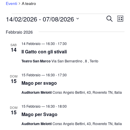
Eventi
A teatro
Eventi
14/02/2026
 - 
07/08/2026
E
E
C
L
e
v
v
i
S
r
s
Febbraio 2026
e
e
c
e
t
a
n
n
a
l
14 Febbraio — 16:30
-
17:30
SAB
t
14
t
e
Il Gatto con gli stivali
o
i
z
Teatro San Marco
Via San Bernardino , 8 , Tento
V
i
R
i
o
i
15 Febbraio — 16:30
-
17:30
s
DOM
15
n
Mago per svago
c
t
a
e
e
Auditorium Melotti
Corso Angelo Bettini, 43, Rovereto TN, Italia
l
N
r
a
a
15 Febbraio — 16:30
-
18:00
c
DOM
15
v
d
Mago per Svago
a
i
a
e
Auditorium Melotti
Corso Angelo Bettini, 43, Rovereto TN, Italia
g
t