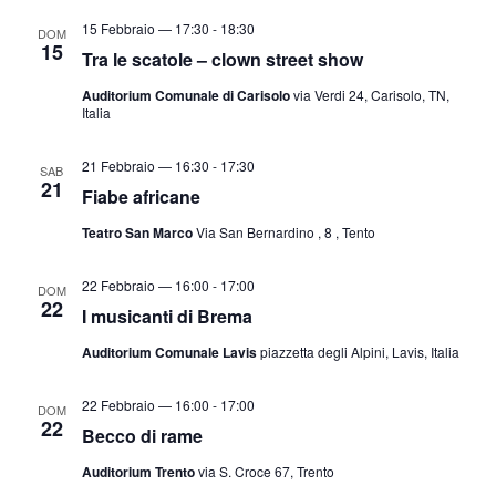
v
a
a
15 Febbraio — 17:30
-
18:30
DOM
i
z
15
.
Tra le scatole – clown street show
s
i
Auditorium Comunale di Carisolo
via Verdi 24, Carisolo, TN,
t
o
Italia
n
e
e
N
21 Febbraio — 16:30
-
17:30
SAB
21
a
Fiabe africane
v
Teatro San Marco
Via San Bernardino , 8 , Tento
i
g
22 Febbraio — 16:00
-
17:00
DOM
22
I musicanti di Brema
a
z
Auditorium Comunale Lavis
piazzetta degli Alpini, Lavis, Italia
i
22 Febbraio — 16:00
-
17:00
o
DOM
22
Becco di rame
n
e
Auditorium Trento
via S. Croce 67, Trento