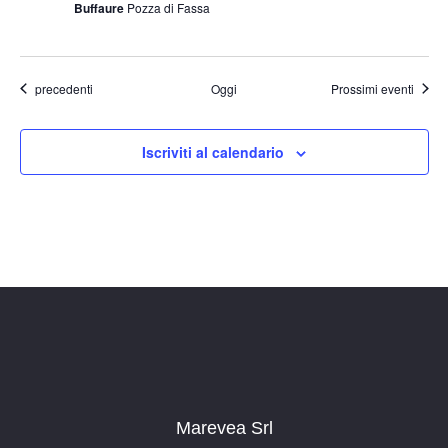
Buffaure
Pozza di Fassa
Eventi
precedenti
Oggi
Prossimi eventi
Iscriviti al calendario
Marevea Srl