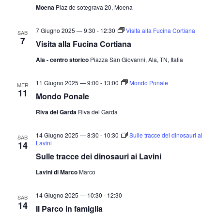
v
a
Moena
Piaz de sotegrava 20, Moena
a
i
z
.
s
i
7 Giugno 2025 — 9:30
-
12:30
Visita alla Fucina Cortiana
SAB
7
t
o
Visita alla Fucina Cortiana
n
e
Ala - centro storico
Piazza San Giovanni, Ala, TN, Italia
e
N
11 Giugno 2025 — 9:00
-
13:00
Mondo Ponale
a
MER
11
Mondo Ponale
v
i
Riva del Garda
Riva del Garda
g
14 Giugno 2025 — 8:30
-
10:30
Sulle tracce dei dinosauri ai
a
SAB
Lavini
14
z
Sulle tracce dei dinosauri ai Lavini
i
Lavini di Marco
Marco
o
n
14 Giugno 2025 — 10:30
-
12:30
SAB
14
e
Il Parco in famiglia