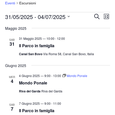
Eventi
Escursioni
Eventi
31/05/2025
 - 
04/07/2025
E
E
C
L
e
v
v
i
S
r
s
Maggio 2025
e
e
c
e
t
a
n
n
a
l
31 Maggio 2025 — 10:00
-
12:00
SAB
t
31
t
e
Il Parco in famiglia
o
i
z
Canal San Bovo
Via Roma 58, Canal San Bovo, Italia
V
i
R
i
o
Giugno 2025
i
s
n
c
t
4 Giugno 2025 — 9:00
-
13:00
Mondo Ponale
MER
a
e
e
4
Mondo Ponale
l
N
r
Riva del Garda
Riva del Garda
a
a
c
v
d
a
7 Giugno 2025 — 9:00
-
11:00
SAB
i
a
7
e
Il Parco in famiglia
g
t