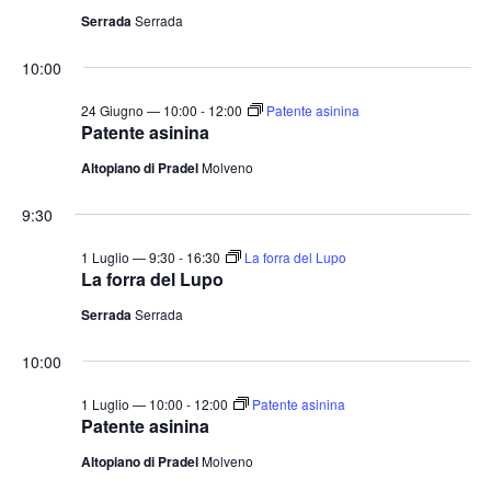
v
a
Serrada
Serrada
a
i
z
.
s
10:00
i
t
o
24 Giugno — 10:00
-
12:00
Patente asinina
n
e
Patente asinina
e
N
Altopiano di Pradel
Molveno
a
9:30
v
i
1 Luglio — 9:30
-
16:30
La forra del Lupo
La forra del Lupo
g
a
Serrada
Serrada
z
10:00
i
o
1 Luglio — 10:00
-
12:00
Patente asinina
Patente asinina
n
Altopiano di Pradel
Molveno
e