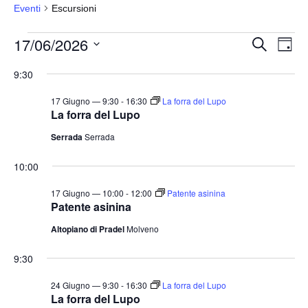
Eventi
Escursioni
Eventi
17/06/2026
E
E
C
G
e
for
v
v
i
S
r
9:30
o
e
17
e
c
e
r
a
n
Giugno
n
n
l
17 Giugno — 9:30
-
16:30
La forra del Lupo
t
o
La forra del Lupo
2026
t
e
o
Serrada
Serrada
i
z
V
i
R
i
10:00
o
i
s
n
17 Giugno — 10:00
-
12:00
Patente asinina
c
t
Patente asinina
a
e
e
Altopiano di Pradel
Molveno
l
N
r
a
a
c
9:30
v
d
a
i
24 Giugno — 9:30
-
16:30
La forra del Lupo
a
e
La forra del Lupo
g
t