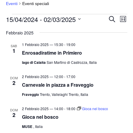
Eventi
Eventi speciali
Eventi
15/04/2024
 - 
02/03/2025
E
E
C
L
e
v
v
i
S
r
s
Febbraio 2025
e
e
c
e
t
a
n
n
a
l
1 Febbraio 2025 — 15:30
-
19:00
SAB
t
1
t
e
Enrosadiratime in Primiero
o
i
z
lago di Calaita
San Martino di Castrozza, Italia
V
i
R
i
o
i
2 Febbraio 2025 — 12:00
-
17:00
s
DOM
2
n
Carnevale in piazza a Fraveggio
c
t
a
e
e
Fraveggio
Trento, Vallelaghi Trento, Italia
l
N
r
a
a
2 Febbraio 2025 — 14:00
-
18:00
Gioca nel bosco
c
DOM
2
v
d
Gioca nel bosco
a
i
a
e
MUSE
, Italia
g
t