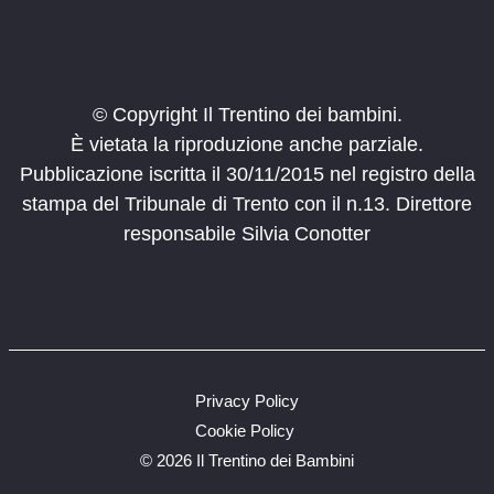
Località al Bersaglio, Cles
Ristorante al Bersaglio
10:30
-
12:00
AGO
11
Alla scoperta dell’oro bianco
© Copyright Il Trentino dei bambini.
Molveno
Altopiano di Pradel
È vietata la riproduzione anche parziale.
Pubblicazione iscritta il 30/11/2015 nel registro della
14:30
-
16:00
AGO
11
Tra bosco e fattoria
stampa del Tribunale di Trento con il n.13. Direttore
loc. Santa, 7, Masi di Cavalese
Birrificio Fiemme
responsabile Silvia Conotter
15:00
-
17:30
AGO
11
Mani in latte
Via Mas Nueu, 5, Tregiovo
Maso Simoni
9:00
-
12:30
AGO
12
Privacy Policy
Filò in Valle dei Mocheni
Cookie Policy
©
2026 Il Trentino dei Bambini
10:00
-
12:00
AGO
12