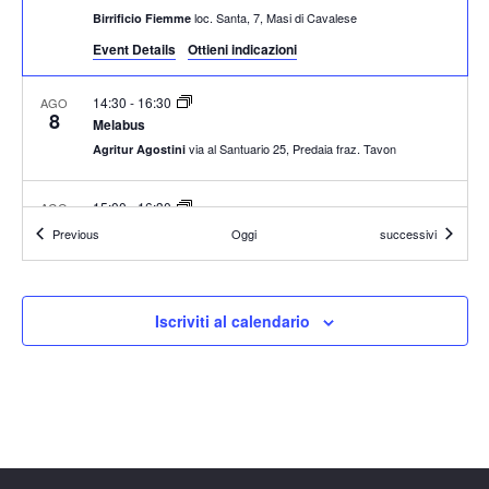
v
a
loc. Santa, 7, Masi di Cavalese
Birrificio Fiemme
i
z
Event Details
Ottieni indicazioni
s
i
t
o
14:30
-
16:30
AGO
8
n
Melabus
e
via al Santuario 25, Predaia fraz. Tavon
e
Agritur Agostini
N
a
15:00
-
16:30
AGO
v
8
Giro sul pony e merenda in malga
Eventi
Eventi
Previous
Oggi
successivi
i
Molveno
Malga Tovre
g
a
9:30
-
12:00
AGO
Iscriviti al calendario
9
Una mattina in fattoria
z
Via Mas Nueu, 5, Tregiovo
Maso Simoni
i
o
14:30
-
16:30
AGO
9
n
Melabus
e
via al Santuario 25, Predaia fraz. Tavon
Agritur Agostini