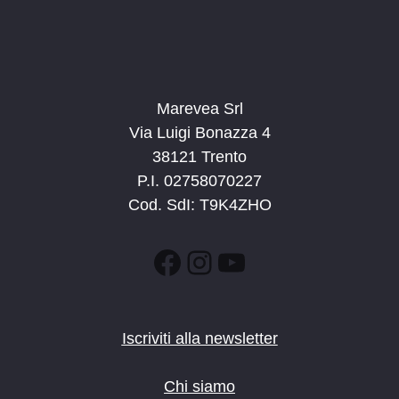
10:00
-
11:30
AGO
10
Una mattina da contadino
Cavalese
Masi di Cavalese
Marevea Srl
15:00
-
16:30
AGO
10
Giro sul pony e merenda in malga
Via Luigi Bonazza 4
Molveno
Malga Tovre
38121 Trento
P.I. 02758070227
15:00
-
17:00
AGO
Cod. SdI: T9K4ZHO
10
Luisa e i suoi animali
Trentino
Pampeago
Facebook
Instagram
YouTube
8:30
-
9:30
AGO
11
Colazione con i cavalli
Località al Bersaglio, Cles
Ristorante al Bersaglio
Iscriviti alla newsletter
10:00
-
11:30
AGO
11
Chi siamo
Avvicinamento al mondo dei cavalli