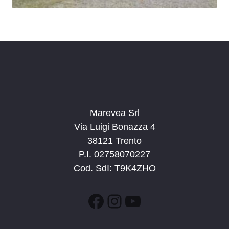
Marevea Srl
Via Luigi Bonazza 4
38121 Trento
P.I. 02758070227
Cod. SdI: T9K4ZHO
Facebook
Instagram
YouTube