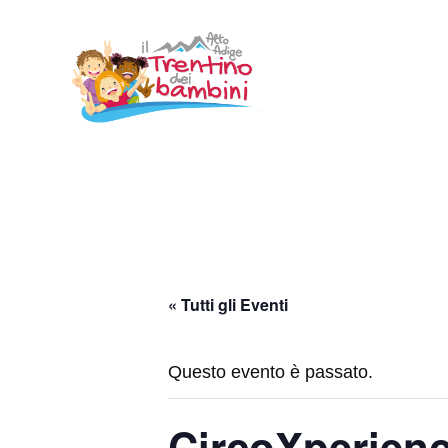
Vai
al
contenuto
« Tutti gli Eventi
Questo evento è passato.
CircoXperien