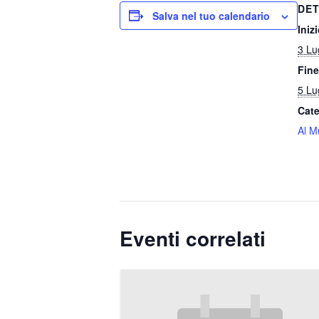
DET
Salva nel tuo calendario
Inizi
3 Lu
Fine
5 Lu
Cate
Al M
Eventi correlati