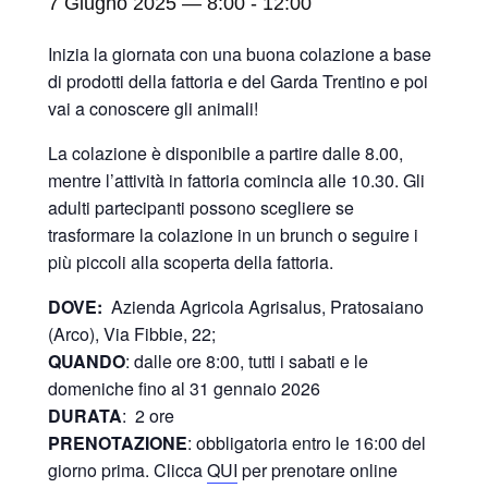
7 Giugno 2025 — 8:00
-
12:00
Inizia la giornata con una buona colazione a base
di prodotti della fattoria e del Garda Trentino e poi
vai a conoscere gli animali!
La colazione è disponibile a partire dalle 8.00,
mentre l’attività in fattoria comincia alle 10.30. Gli
adulti partecipanti possono scegliere se
trasformare la colazione in un brunch o seguire i
più piccoli alla scoperta della fattoria.
DOVE:
Azienda Agricola Agrisalus, Pratosaiano
(Arco), Via Fibbie, 22;
QUANDO
: dalle ore 8:00, tutti i sabati e le
domeniche fino al 31 gennaio 2026
DURATA
: 2 ore
PRENOTAZIONE
: obbligatoria entro le 16:00 del
giorno prima. Clicca
QUI
per prenotare online