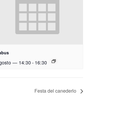
abus
gosto — 14:30
-
16:30
Festa del canederlo