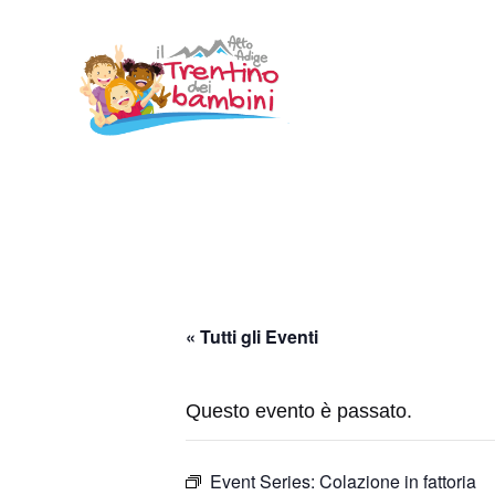
Vai
al
contenuto
« Tutti gli Eventi
Questo evento è passato.
Event Series:
Colazione in fattoria