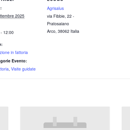
:
Agrisalus
ttembre 2025
via Fibbie, 22 -
Pratosaiano
Arco
,
38062
Italia
 - 12:00
e:
ione in fattoria
gorie Evento:
ttoria
,
Visite guidate