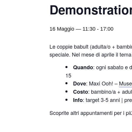
Demonstratio
16 Maggio — 11:30
-
17:00
Le coppie babult (adulta/o + bambi
speciale. Nel mese di aprile il tema
: ogni sabato e 
Quando
15
: Maxi Ooh! –
Muse
Dove
: bambino/a + adu
Costo
: target 3-5 anni | 
Info
Scoprite altri appuntamenti per i p