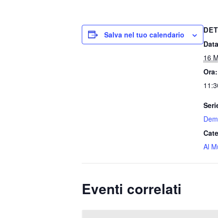
DET
Salva nel tuo calendario
Data
16 M
Ora:
11:3
Seri
Demo
Cate
Al M
Eventi correlati