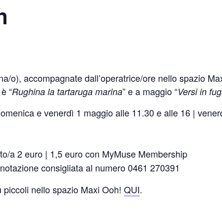
n
na/o), accompagnate dall’operatrice/ore nello spazio Ma
 è “
” e a maggio “
Rughina la tartaruga marina
Versi in fu
domenica e venerdì 1 maggio alle 11.30 e alle 16 | venerd
lto/a 2 euro | 1,5 euro con MyMuse Membership
prenotazione consigliata al numero 0461 270391
iù piccoli nello spazio Maxi Ooh!
QUI
.