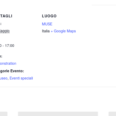
TAGLI
LUOGO
:
MUSE
aggio
Italia
+ Google Maps
0 - 17:00
e:
nstration
gorie Evento:
useo
,
Eventi speciali