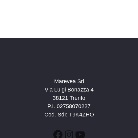
Marevea Srl
Via Luigi Bonazza 4
38121 Trento
P.I. 02758070227
Cod. SdI: T9K4ZHO
Facebook
Instagram
YouTube