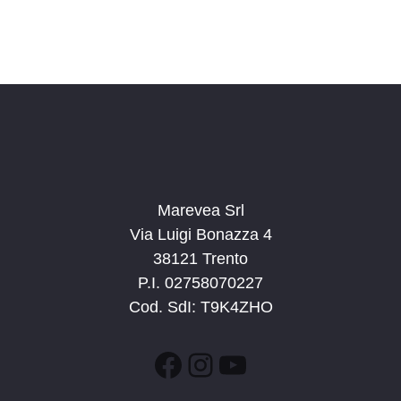
Marevea Srl
Via Luigi Bonazza 4
38121 Trento
P.I. 02758070227
Cod. SdI: T9K4ZHO
Facebook
Instagram
YouTube