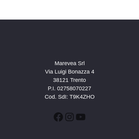
Marevea Srl
Via Luigi Bonazza 4
38121 Trento
P.I. 02758070227
Cod. SdI: T9K4ZHO
Facebook
Instagram
YouTube