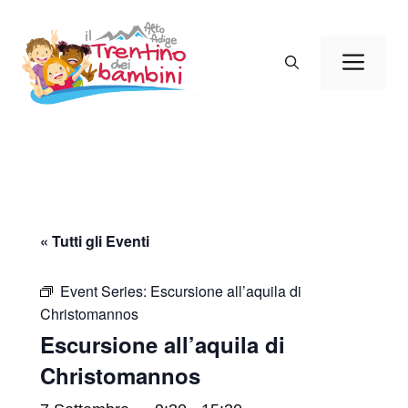
Vai
al
Men
contenuto
« Tutti gli Eventi
Event Series:
Escursione all’aquila di
Christomannos
Escursione all’aquila di
Christomannos