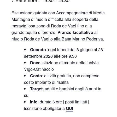
7 Settembre — 9:30
-
15:30
Escursione guidata con Accompagnatore di Media
Montagna di media difficoltà alla scoperta della
meravigliosa zona di Roda de Vael fino alla
grande aquila di bronzo.
Pranzo facoltativo
al
rifugio Roda de Vael o alla Baita Marino Pederiva.
Quando
: ogni lunedì dal 8 giugno al 28
settembre 2026 alle ore 9.30
Dove
: stazione di monte della funivia
Vigo-Catinaccio
Costo
: attività gratuita, non compreso
costo impianto di risalita
Target
: adulti e bambini dagli 8 anni in
su
Info
: durata 6 ore | posti limitati |
iscrizione obbligatoria
QUI