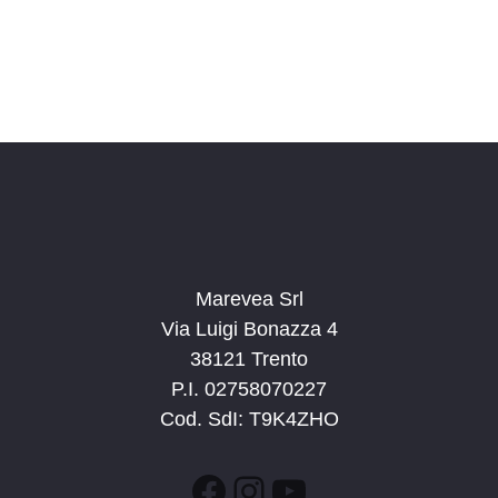
Marevea Srl
Via Luigi Bonazza 4
38121 Trento
P.I. 02758070227
Cod. SdI: T9K4ZHO
Facebook
Instagram
YouTube