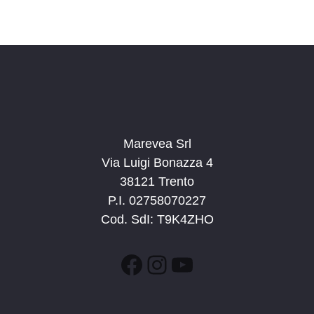
Marevea Srl
Via Luigi Bonazza 4
38121 Trento
P.I. 02758070227
Cod. SdI: T9K4ZHO
Facebook
Instagram
YouTube