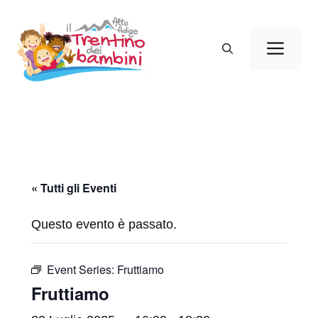
Vai
al
Men
contenuto
« Tutti gli Eventi
Questo evento è passato.
Event Series:
Fruttiamo
Fruttiamo