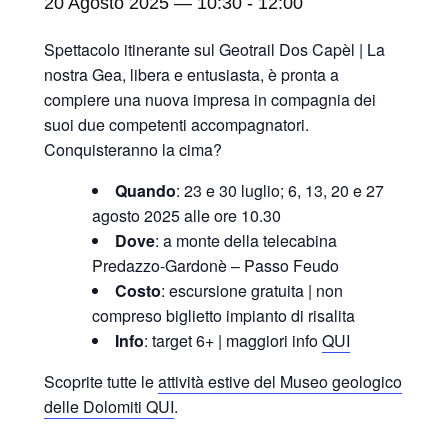
20 Agosto 2025 — 10:30
-
12:00
Spettacolo itinerante sul Geotrail Dos Capèl | La
nostra Gea, libera e entusiasta, è pronta a
compiere una nuova impresa in compagnia dei
suoi due competenti accompagnatori.
Conquisteranno la cima?
Quando
: 23 e 30 luglio; 6, 13, 20 e 27
agosto 2025 alle ore 10.30
Dove
: a monte della telecabina
Predazzo-Gardonè – Passo Feudo
Costo
: escursione gratuita | non
compreso biglietto impianto di risalita
Info
: target 6+ | maggiori info
QUI
Scoprite tutte le
attività estive del Museo geologico
delle Dolomiti QUI
.