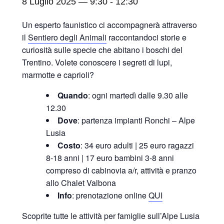
8 Luglio 2025 — 9:30
-
12:30
Un esperto faunistico ci accompagnerà attraverso
il
Sentiero degli Animali
raccontandoci storie e
curiosità sulle specie che abitano i boschi del
Trentino. Volete conoscere i segreti di lupi,
marmotte e caprioli?
Quando
: ogni martedì dalle 9.30 alle
12.30
Dove
: partenza impianti Ronchi – Alpe
Lusia
Costo
: 34 euro adulti | 25 euro ragazzi
8-18 anni | 17 euro bambini 3-8 anni
compreso di cabinovia a/r, attività e pranzo
allo Chalet Valbona
Info
: prenotazione online
QUI
Scoprite tutte le attività per famiglie sull’Alpe Lusia