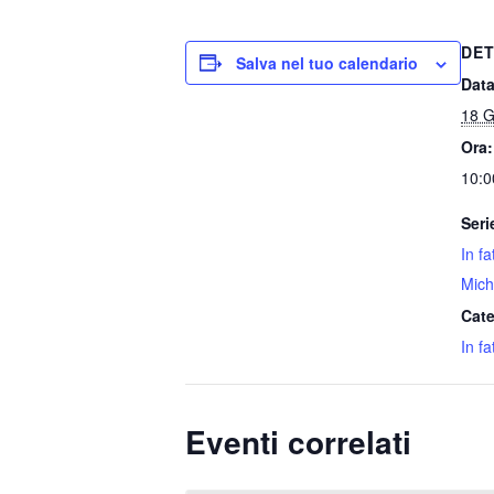
DET
Salva nel tuo calendario
Data
18 G
Ora:
10:0
Seri
In f
Mich
Cate
In fa
Eventi correlati