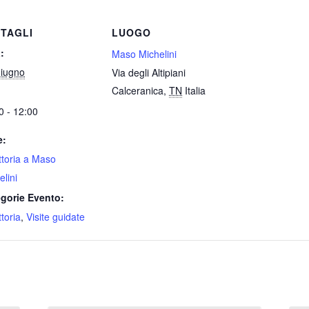
TAGLI
LUOGO
:
Maso Michelini
iugno
Via degli Altipiani
Calceranica
,
TN
Italia
0 - 12:00
e:
attoria a Maso
elini
gorie Evento:
ttoria
,
Visite guidate