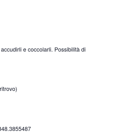
accudirli e coccolarli. Possibilità di
itrovo)
l 348.3855487