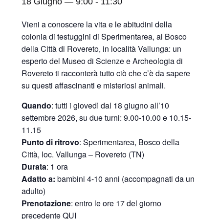
18 Giugno — 9:00
-
11:30
Vieni a conoscere la vita e le abitudini della
colonia di testuggini di Sperimentarea, al Bosco
della Città di Rovereto, in località Vallunga: un
esperto del Museo di Scienze e Archeologia di
Rovereto ti racconterà tutto ciò che c’è da sapere
su questi affascinanti e misteriosi animali.
Quando
: tutti i giovedì dal 18 giugno all’10
settembre 2026, su due turni: 9.00-10.00 e 10.15-
11.15
Punto di ritrovo
: Sperimentarea, Bosco della
Città, loc. Vallunga – Rovereto (TN)
Durata
: 1 ora
Adatto a:
bambini 4-10 anni (accompagnati da un
adulto)
Prenotazione
: entro le ore 17 del giorno
precedente
QUI