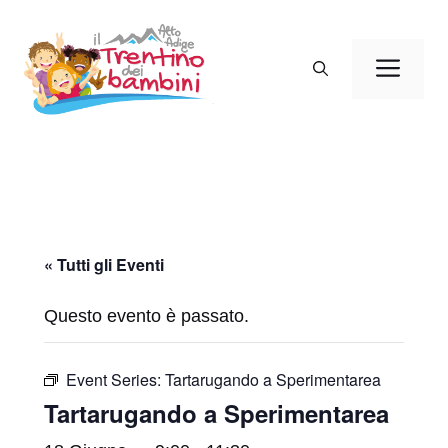
Vai
al
Men
contenuto
« Tutti gli Eventi
Questo evento è passato.
Event Series:
Tartarugando a Sperimentarea
Tartarugando a Sperimentarea