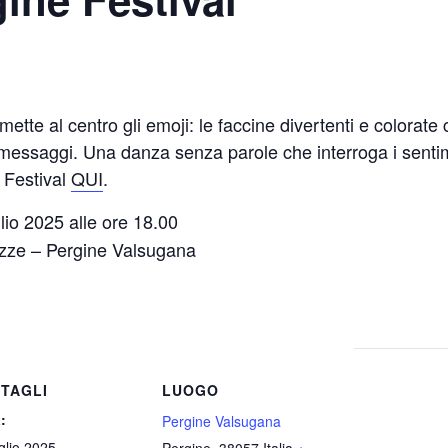
mette al centro gli emoji: le faccine divertenti e colorat
messaggi. Una danza senza parole che interroga i sentime
 Festival
QUI
.
lio 2025 alle ore 18.00
zze – Pergine Valsugana
TAGLI
LUOGO
:
Pergine Valsugana
glio 2025
Pergine
,
38057
Italia
+