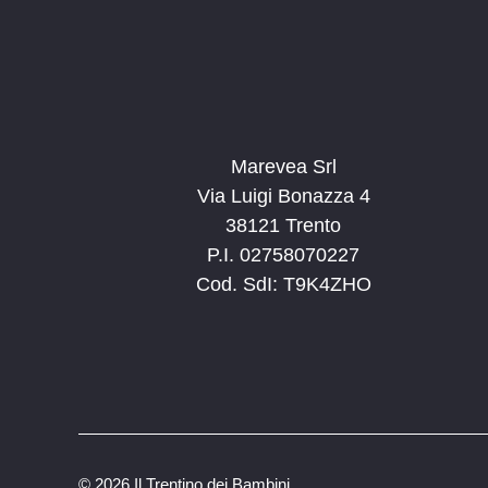
Marevea Srl
Via Luigi Bonazza 4
38121 Trento
P.I. 02758070227
Cod. SdI: T9K4ZHO
©
2026 Il Trentino dei Bambini