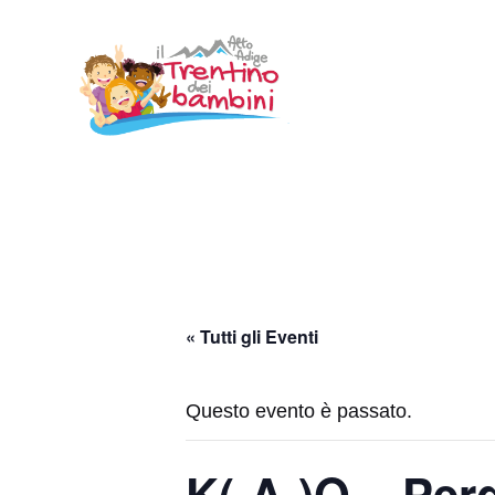
Vai
al
contenuto
« Tutti gli Eventi
Questo evento è passato.
K(-A-)O – Perg