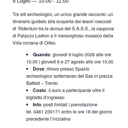
9 Luglio — 10:00
-
11:00
Tre siti archeologici, un unico grande racconto: un
itinerario guidato alla scoperta dei tesori nascosti
di
Tridentum
tra le
domus
del S.A.S.S., la
caupona
di Palazzo Lodron e il meraviglioso mosaico della
Villa romana di Orfeo.
Quando
: giovedì 9 luglio 2026 alle ore
10.00 | giovedì 6 e 27 agosto alle ore 10.00
Dove
: ritrovo presso Spazio
archeologico sotterraneo del Sas in piazza
Battisti – Trento
Costo
: 3 euro a partecipante oltre il
biglietto d’ingresso
Info
:
posti limitati |
prenotazione
tel. 0461 230171 entro le ore 18 del giorno
precedente l’iniziativa