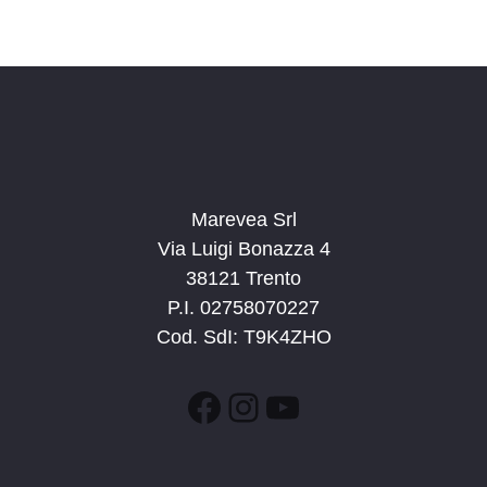
Marevea Srl
Via Luigi Bonazza 4
38121 Trento
P.I. 02758070227
Cod. SdI: T9K4ZHO
Facebook
Instagram
YouTube