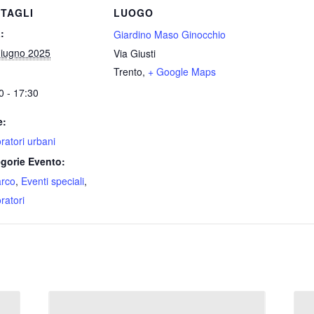
TAGLI
LUOGO
:
Giardino Maso Ginocchio
iugno 2025
Via Giusti
Trento
,
+ Google Maps
0 - 17:30
e:
ratori urbani
gorie Evento:
arco
,
Eventi speciali
,
ratori