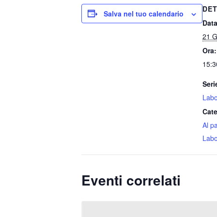
DET
Salva nel tuo calendario
Data
21 G
Ora:
15:3
Seri
Labo
Cate
Al p
Labo
Eventi correlati