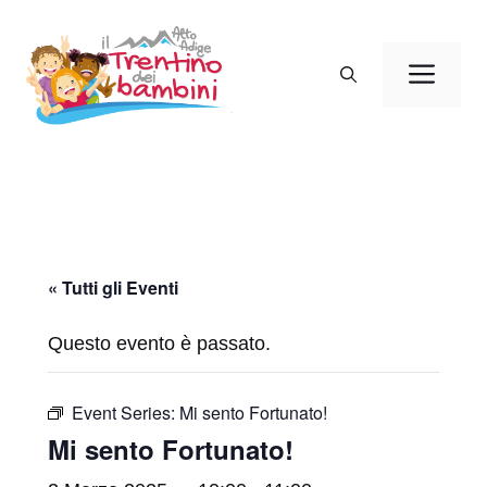
Vai
al
Men
contenuto
« Tutti gli Eventi
Questo evento è passato.
Event Series:
Mi sento Fortunato!
Mi sento Fortunato!