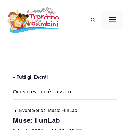
Vai
al
Men
contenuto
« Tutti gli Eventi
Questo evento è passato.
Event Series:
Muse: FunLab
Muse: FunLab