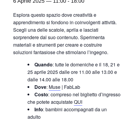
6 Aprile 2025 — 11:00
-
18:00
Esplora questo spazio dove creatività e
apprendimento si fondono in coinvolgenti attività.
Scegli una delle scatole, aprila e lasciati
sorprendere dal suo contenuto. Sperimenta
materiali e strumenti per creare e costruire
soluzioni fantasiose che stimolano l’ingegno.
Quando
: tutte le domeniche e il 18, 21 e
25 aprile 2025 dalle ore 11.00 alle 13.00 e
dalle 14.00 alle 18.00
Dove
:
Muse
| FabLab
Costo
: compreso nel biglietto d’ingresso
che potete acquistate
QUI
Info
: bambini accompagnati da un
adulto