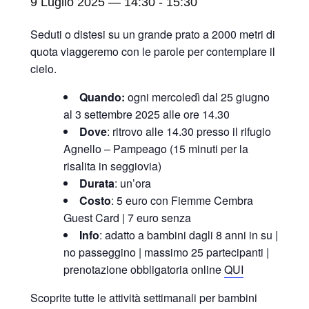
9 Luglio 2025 — 14:30
-
15:30
Seduti o distesi su un grande prato a 2000 metri di
quota viaggeremo con le parole per contemplare il
cielo.
Quando:
ogni mercoledì dal 25 giugno
al 3 settembre 2025 alle ore 14.30
Dove
: ritrovo alle 14.30 presso il rifugio
Agnello – Pampeago (15 minuti per la
risalita in seggiovia)
Durata
: un’ora
Costo
: 5 euro con Fiemme Cembra
Guest Card | 7 euro senza
Info
: adatto a bambini dagli 8 anni in su |
no passeggino | massimo 25 partecipanti |
prenotazione obbligatoria online
QUI
Scoprite tutte le attività settimanali per bambini