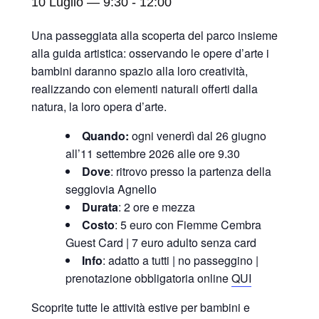
10 Luglio — 9:30
-
12:00
Una passeggiata alla scoperta del parco insieme
alla guida artistica: osservando le opere d’arte i
bambini daranno spazio alla loro creatività,
realizzando con elementi naturali offerti dalla
natura, la loro opera d’arte.
Quando:
ogni venerdì dal 26 giugno
all’11 settembre 2026 alle ore 9.30
Dove
: ritrovo presso la partenza della
seggiovia Agnello
Durata
: 2 ore e mezza
Costo
: 5 euro con Fiemme Cembra
Guest Card | 7 euro adulto senza card
Info
: adatto a tutti | no passeggino |
prenotazione obbligatoria online
QUI
Scoprite tutte le attività estive per bambini e