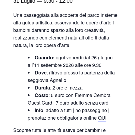
31 Luglio — 9:30
-
12:00
Una passeggiata alla scoperta del parco insieme
alla guida artistica: osservando le opere d’arte i
bambini daranno spazio alla loro creatività,
realizzando con elementi naturali offerti dalla
natura, la loro opera d’arte.
Quando:
ogni venerdì dal 26 giugno
all’11 settembre 2026 alle ore 9.30
Dove
: ritrovo presso la partenza della
seggiovia Agnello
Durata
: 2 ore e mezza
Costo
: 5 euro con Fiemme Cembra
Guest Card | 7 euro adulto senza card
Info
: adatto a tutti | no passeggino |
prenotazione obbligatoria online
QUI
Scoprite tutte le attività estive per bambini e