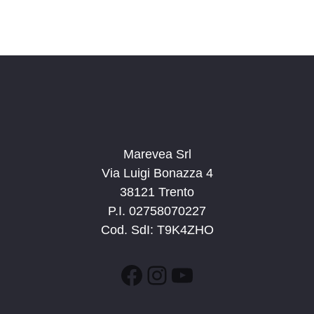
Marevea Srl
Via Luigi Bonazza 4
38121 Trento
P.I. 02758070227
Cod. SdI: T9K4ZHO
Facebook
Instagram
YouTube